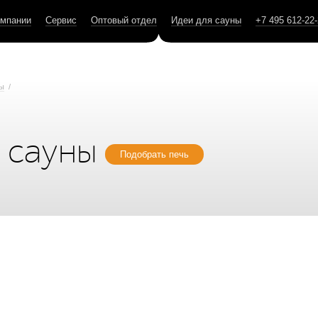
омпании
Сервис
Оптовый отдел
Идеи для сауны
+7 495 612-22
ны
/
я сауны
Подобрать печь