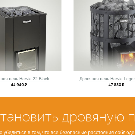
ная печь Harvia 22 Black
Дровяная печь Harvia Lege
44 940
₽
47 880
₽
становить дровяную п
 убедиться в том, что все безопасные расстояния соблюд