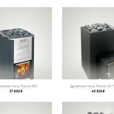
овяная печь Harvia M3
Дровяная печь Harvia 16 S
37 600
₽
40 530
₽