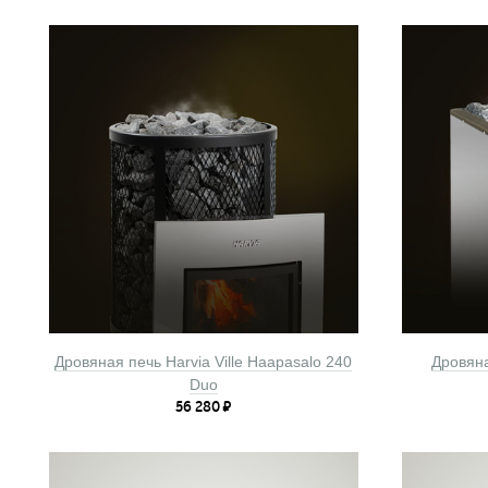
Дровяная печь Harvia Ville Haapasalo 240
Дровяна
Duo
56 280
₽