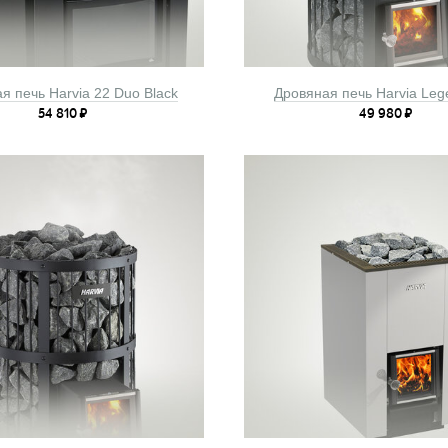
я печь Harvia 22 Duo Black
Дровяная печь Harvia Leg
54 810
₽
49 980
₽