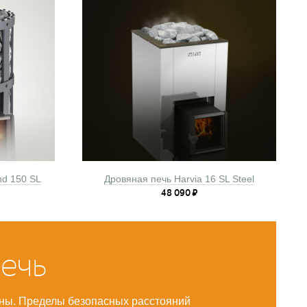
nd 150 SL
Дровяная печь Harvia 16 SL Steel
48 090
₽
ечь
ены. Пределы безопасных расстояний