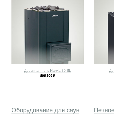
Дровяная печь Harvia 50 SL
Др
595 309
₽
Оборудование для саун
Печное