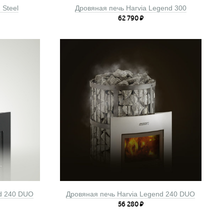
 Steel
Дровяная печь Harvia Legend 300
62 790
₽
nd 240 DUO
Дровяная печь Harvia Legend 240 DUO
56 280
₽