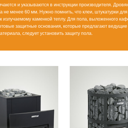
тличаются и указываются в инструкции производителя. Дров
на не менее 60 мм. Нужно помнить, что клеи, штукатурки дл
к излучаемому каменкой теплу. Для пола, выложенного кафе
готовые защитные основания, которые предлагают ведущие
атериала, следует установить защиту пола.