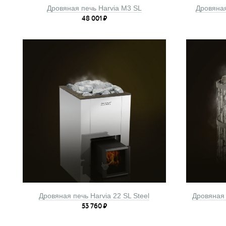
Дровяная печь Harvia M3 SL
Дровяная
48 001
₽
Дровяная печь Harvia 22 SL Steel
Дровяная 
53 760
₽