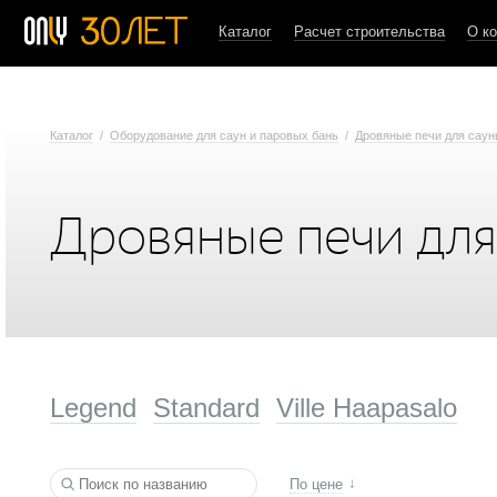
Каталог
Расчет строительства
О к
Каталог
/
Оборудование для саун и паровых бань
/
Дровяные печи для сау
Дровяные печи дл
Legend
Standard
Ville Haapasalo
По цене