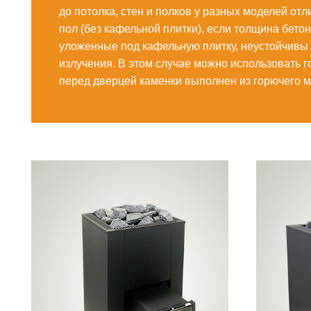
до потолка, стен и полков у разных моделей о
пол (без кафельной плитки), если толщина бето
уложенные под кафельную плитку, неустойчивы 
излучения. В этом случае можно использовать 
перед дверцей каменки выполнен из горючего м