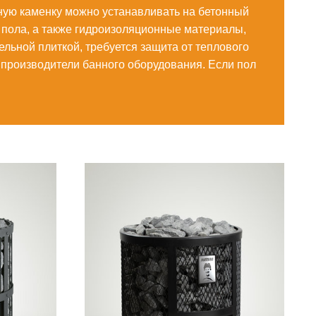
яную каменку можно устанавливать на бетонный
я пола, а также гидроизоляционные материалы,
льной плиткой, требуется защита от теплового
 производители банного оборудования. Если пол