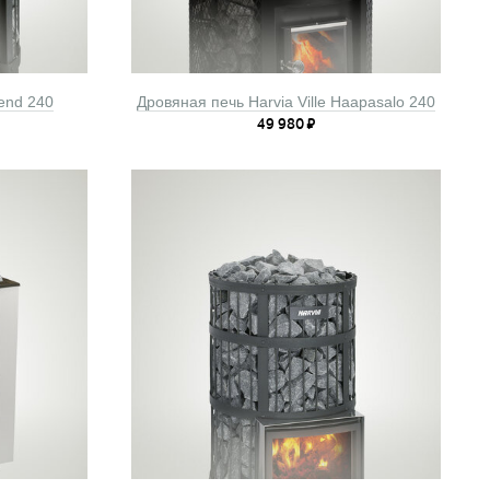
end 240
Дровяная печь Harvia Ville Haapasalo 240
49 980
₽