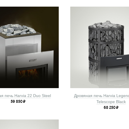
я печь Harvia 22 Duo Steel
Дровяная печь Harvia Lege
59 850
₽
Telescope Black
68 250
₽