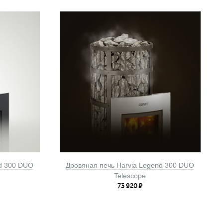
nd 300 DUO
Дровяная печь Harvia Legend 300 DUO
Telescope
73 920
₽