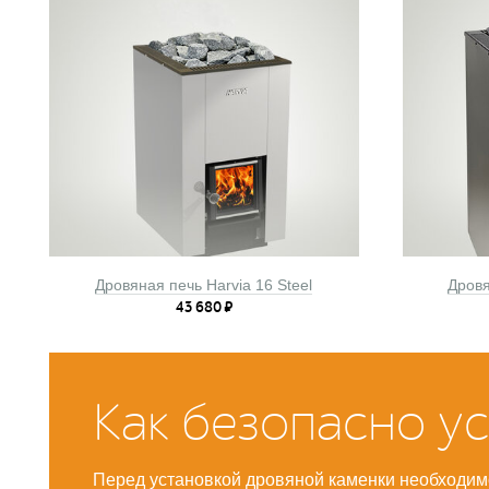
Дровяная печь Harvia 16 Steel
Дровя
43 680
₽
Как безопасно у
Перед установкой дровяной каменки необходимо