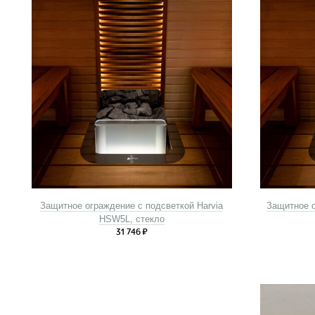
Защитное ограждение с подсветкой Harvia
Защитное о
HSW5L, стекло
31 746
₽