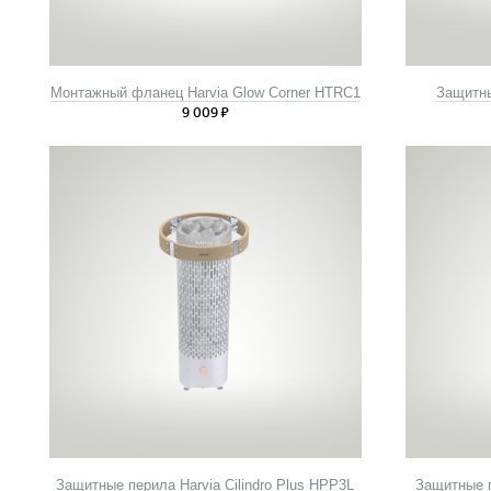
Монтажный фланец Harvia Glow Corner HTRC1
Защитны
9 009
₽
Защитные перила Harvia Cilindro Plus HPP3L
Защитные п