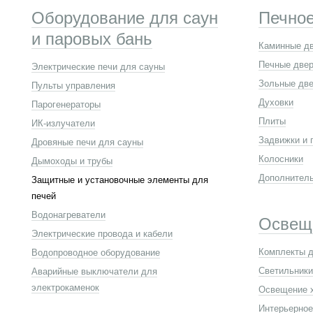
Оборудование для саун
Печное
и паровых бань
Каминные д
Печные две
Электрические печи для сауны
Зольные две
Пульты управления
Духовки
Парогенераторы
Плиты
ИК-излучатели
Задвижки и 
Дровяные печи для сауны
Колосники
Дымоходы и трубы
Дополнител
Защитные и установочные элементы для
печей
Водонагреватели
Освещ
Электрические провода и кабели
Комплекты д
Водопроводное оборудование
Светильники
Аварийные выключатели для
электрокаменок
Освещение 
Интерьерное