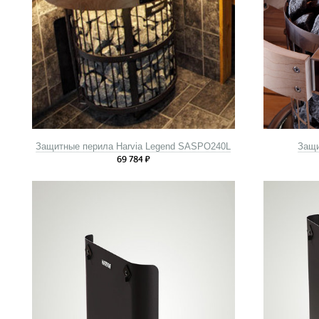
Защитные перила Harvia Legend SASPO240L
Защи
69 784
₽