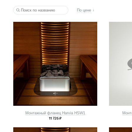
По цене
Монтажный фланец Harvia HSW1
Монт
11 726
₽