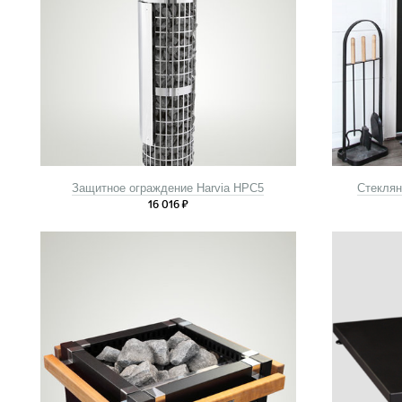
Защитное ограждение Harvia HPC5
Стеклян
16 016
₽