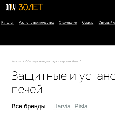
Каталог
Расчет строительства
О компании
Сервис
Оптовый 
Каталог
/
Оборудование для саун и паровых бань
/
Защитные и устан
печей
Все бренды
Harvia
Pisla