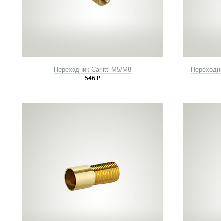
Переходник Cariitti М5/М8
Переходни
546
₽