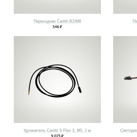
Переходник Cariitti B2/М8
Пе
546
₽
Удлинитель Cariitti S-Flex 3, M5, 2 м
Светодио
9 073
₽