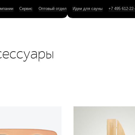
омпании
Сервис
Оптовый отдел
Идеи для сауны
+7 495 612-22
сессуары