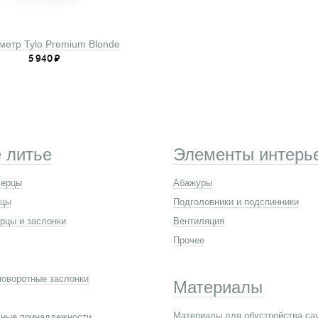
етр Tylo Premium Blonde
5 940
₽
 литье
Элементы интерь
верцы
Абажуры
рцы
Подголовники и подспинники
рцы и заслонки
Вентиляция
Прочее
поворотные заслонки
Материалы
Материалы для обустройства са
ные принадлежности