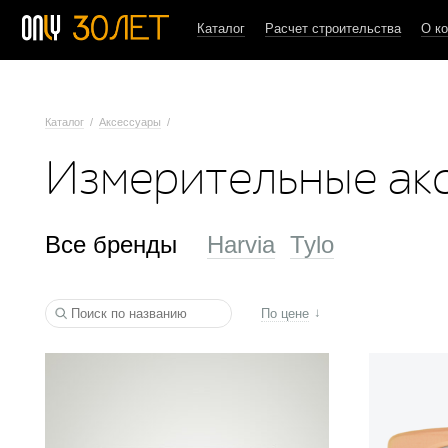
Каталог
Расчет строительства
О к
Каталог
/
Аксессуары
/
Измерительные ак
Все бренды
Harvia
Tylo
По цене