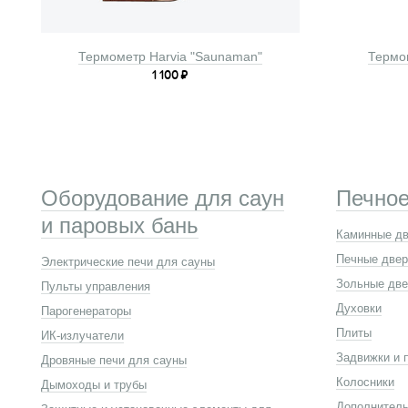
Термометр Harvia "Saunaman"
Термом
1 100
₽
Оборудование для саун
Печное
и паровых бань
Каминные д
Печные две
Электрические печи для сауны
Зольные две
Пульты управления
Духовки
Парогенераторы
Плиты
ИК-излучатели
Задвижки и 
Дровяные печи для сауны
Колосники
Дымоходы и трубы
Дополнитель