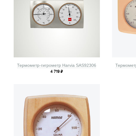
Термометр-гигрометр Harvia SAS92306
Термометр
4 719
₽