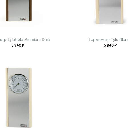
тр TyloHelo Premium Dark
Термометр Tylo Blon
5 940
₽
5 940
₽