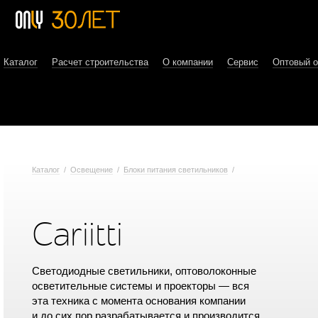
Каталог
Расчет строительства
О компании
Сервис
Оптовый 
Каталог
/
Освещение
/
Блоки питания светильников
/
Cariitti
Светодиодные светильники, оптоволоконные
осветительные системы и проекторы — вся
эта техника с момента основания компании
и до сих пор разрабатывается и производится