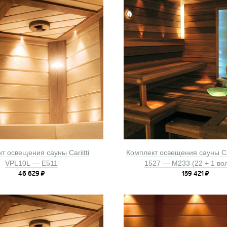
т освещения сауны Cariitti
Комплект освещения сауны Car
VPL10L — E511
1527 — M233 (22 + 1 во
46 629
₽
159 421
₽