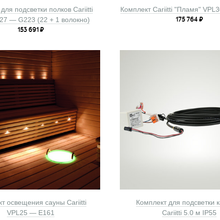
для подсветки полков Cariitti
Комплект Cariitti "Пламя" VP
27 — G223 (22 + 1 волокно)
175 764
₽
153 691
₽
т освещения сауны Cariitti
Комплект для подсветки 
VPL25 — E161
Cariitti 5.0 м IP55