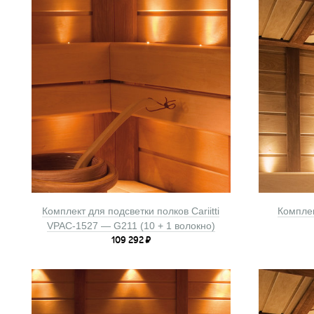
Комплект для подсветки полков Cariitti
Комплек
VPAC-1527 — G211 (10 + 1 волокно)
109 292
₽