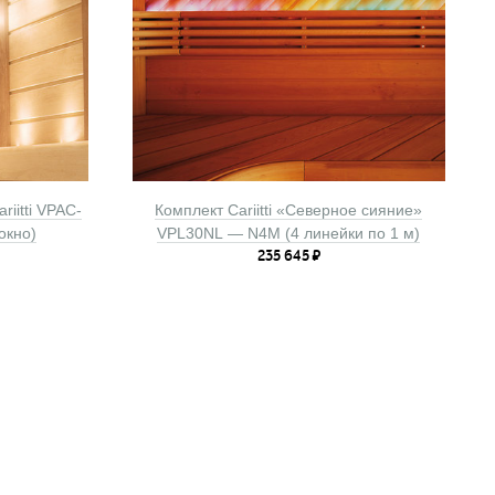
iitti VPAC-
Комплект Cariitti «Северное сияние»
окно)
VPL30NL — N4M (4 линейки по 1 м)
235 645
₽