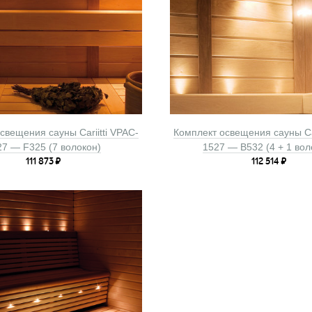
свещения сауны Cariitti VPAC-
Комплект освещения сауны Car
27 — F325 (7 волокон)
1527 — B532 (4 + 1 вол
111 873
₽
112 514
₽