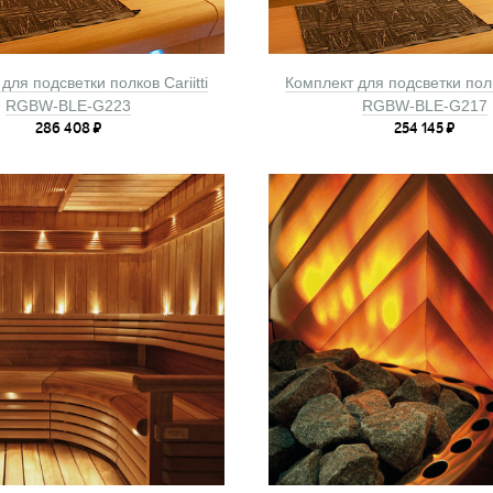
для подсветки полков Cariitti
Комплект для подсветки полко
RGBW-BLE-G223
RGBW-BLE-G217
286 408
₽
254 145
₽