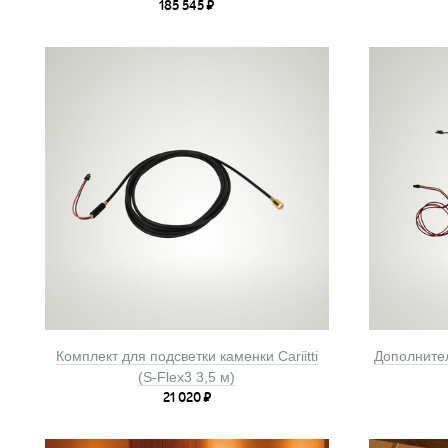
185 545
₽
Комплект для подсветки каменки Cariitti
Дополнител
(S-Flex3 3,5 м)
21 020
₽