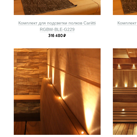
Комплект для подсветки полков Cariitti
Комплект 
RGBW-BLE-G229
316 480
₽