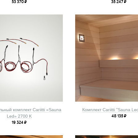
53 370
₽
35 247
₽
ьный комплект Cariitti «Sauna
Комплект Cariitti "Sauna Le
Led» 2700 K
48 135
₽
19 324
₽