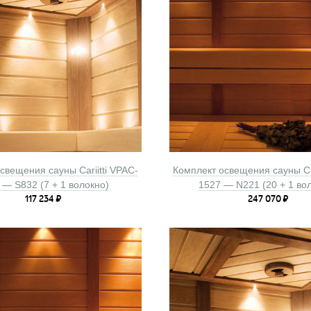
свещения сауны Cariitti VPAC-
Комплект освещения сауны Car
 — S832 (7 + 1 волокно)
1527 — N221 (20 + 1 во
117 234
₽
247 070
₽