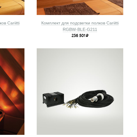
в Cariitti
Комплект для подсветки полков Cariitti
RGBW-BLE-G211
236 501
₽