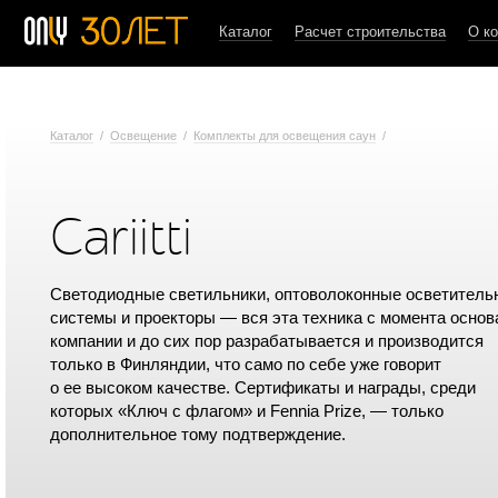
Каталог
Расчет строительства
О к
Каталог
/
Освещение
/
Комплекты для освещения саун
/
Cariitti
Светодиодные светильники, оптоволоконные осветитель
системы и проекторы — вся эта техника с момента основ
компании и до сих пор разрабатывается и производится
только в Финляндии, что само по себе уже говорит
о ее высоком качестве. Сертификаты и награды, среди
которых «Ключ с флагом» и Fennia Prize, — только
дополнительное тому подтверждение.