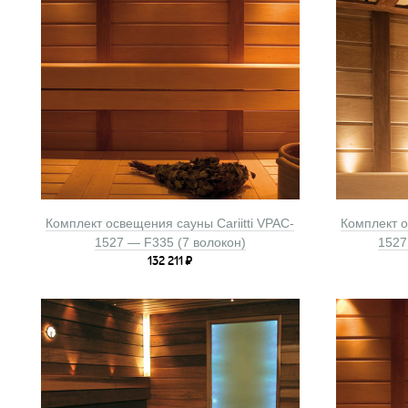
Комплект освещения сауны Cariitti VPAC-
Комплект о
1527 — F335 (7 волокон)
1527
132 211
₽