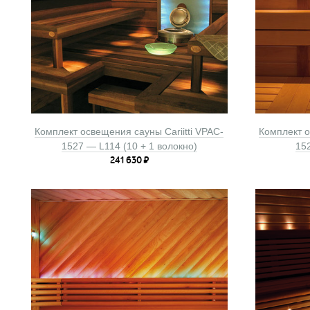
Комплект освещения сауны Cariitti VPAC-
Комплект о
1527 — L114 (10 + 1 волокно)
15
241 630
₽