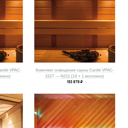
iitti VPAC-
Комплект освещения сауны Cariitti VPAC-
локно)
1527 — N211 (10 + 1 воолокно)
153 978
₽