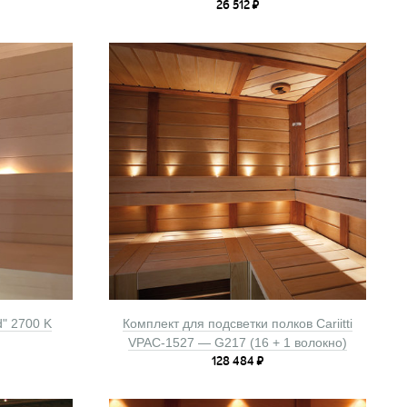
26 512
₽
d" 2700 K
Комплект для подсветки полков Cariitti
VPAC-1527 — G217 (16 + 1 волокно)
128 484
₽