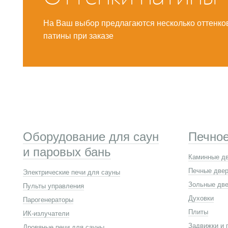
На Ваш выбор предлагаются несколько оттенков
патины при заказе
Оборудование для саун
Печное
и паровых бань
Каминные д
Печные две
Электрические печи для сауны
Зольные две
Пульты управления
Духовки
Парогенераторы
Плиты
ИК-излучатели
Задвижки и 
Дровяные печи для сауны