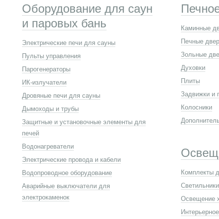
Оборудование для саун
Печное
и паровых бань
Каминные д
Печные две
Электрические печи для сауны
Зольные две
Пульты управления
Духовки
Парогенераторы
Плиты
ИК-излучатели
Задвижки и 
Дровяные печи для сауны
Колосники
Дымоходы и трубы
Дополнител
Защитные и установочные элементы для
печей
Водонагреватели
Освещ
Электрические провода и кабели
Комплекты д
Водопроводное оборудование
Светильники
Аварийные выключатели для
электрокаменок
Освещение 
Интерьерное