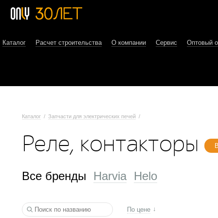
Каталог
Расчет строительства
О компании
Сервис
Оптовый 
Каталог
/
Запчасти для электрических печей
/
Реле, контакторы
Все бренды
Harvia
Helo
По цене