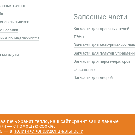
анных комнат
бо
Запасные части
ия светильников
Запчасти для дровяных печей
е насадки
ТЭНы
ные принадлежности
Запчасти для электрических печ
Запчасти для пультов управлени
ные жгуты
Запчасти для парогенераторов
Освещение
Запчасти для дверей
Каталог
О компан
ая печь хранит тепло, наш сайт хранит ваши данные
чки — с помощью cookie.
Сервис
Новости
е — в
политике конфиденциальности
.