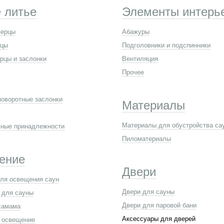
 литье
Элементы интерь
верцы
Абажуры
рцы
Подголовники и подспинники
рцы и заслонки
Вентиляция
Прочее
поворотные заслонки
Материалы
Материалы для обустройства са
ные принадлежности
Пиломатериалы
ение
Двери
ля освещения саун
Двери для сауны
 для сауны
Двери для паровой бани
хамама
Аксессуары для дверей
 освещение