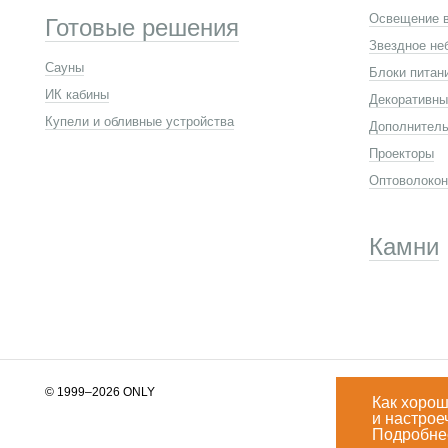
Освещение в
Готовые решения
Звездное не
Сауны
Блоки питан
ИК кабины
Декоративны
Купели и обливные устройства
Дополнитель
Проекторы
Оптоволокон
Камни
© 1999–2026 ONLY
Как хорош
и настрое
info@only.ru
Подробне