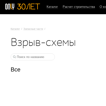
Каталог
Расчет строительства
О к
Каталог
/
Запасные части
/
Взрыв-схемы
Все