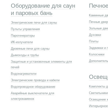
Оборудование для саун
Печное
и паровых бань
Каминные д
Печные две
Электрические печи для сауны
Зольные две
Пульты управления
Духовки
Парогенераторы
Плиты
ИК-излучатели
Задвижки и 
Дровяные печи для сауны
Колосники
Дымоходы и трубы
Дополнитель
Защитные и установочные элементы для
печей
Водонагреватели
Освещ
Электрические провода и кабели
Комплекты д
Водопроводное оборудование
Светильники
Аварийные выключатели для
электрокаменок
Освещение 
Интерьерное