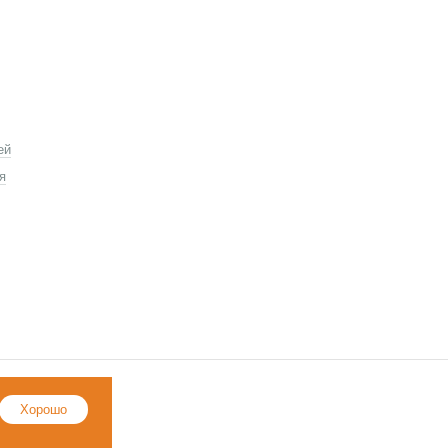
ей
я
ии
Хорошо