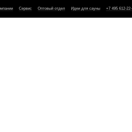
омпании
Сервис
Оптовый отдел
Идеи для сауны
+7 495 612-22