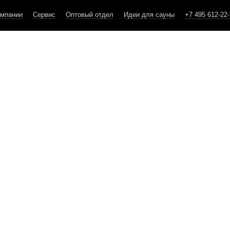
омпании
Сервис
Оптовый отдел
Идеи для сауны
+7 495 612-22