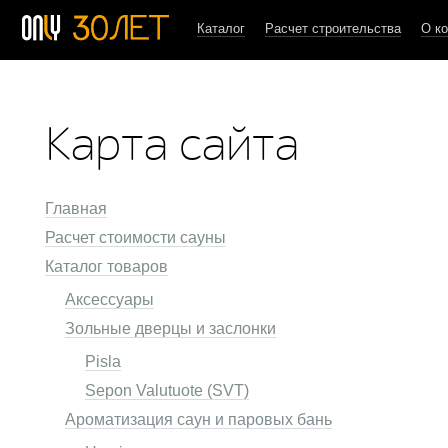
Каталог
Расчет строительства
О к
Карта сайта
Главная
Расчет стоимости сауны
Каталог товаров
Аксессуары
Зольные дверцы и заслонки
Pisla
Sepon Valutuote (SVT)
Ароматизация саун и паровых бань