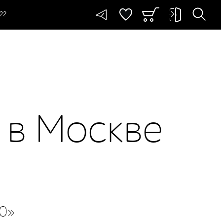
-22
 в Москве
20»