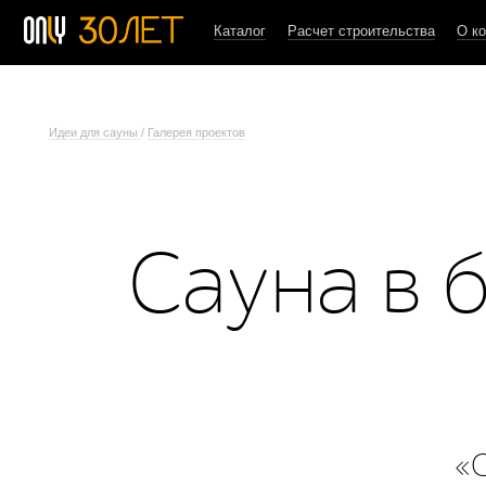
Каталог
Расчет строительства
О к
Идеи для сауны
/
Галерея проектов
Сауна в 
«O