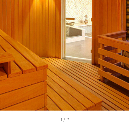
1
/
2