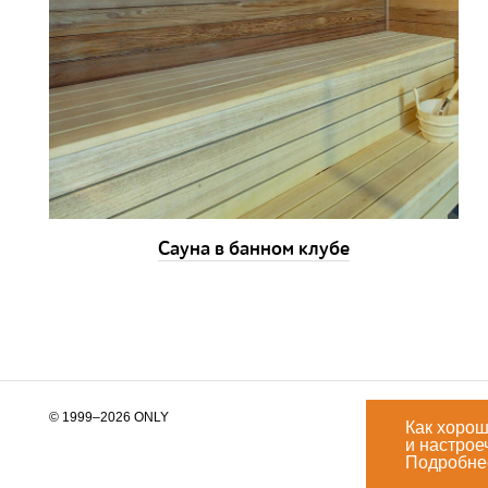
Сауна в банном клубе
© 1999–2026 ONLY
Как хорош
и настрое
info@only.ru
Подробне