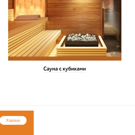
Сауна с кубиками
ии
Хорошо
йта