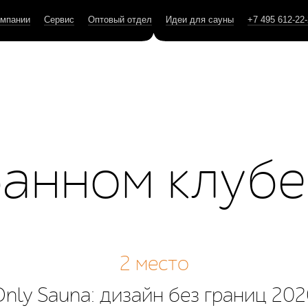
омпании
Сервис
Оптовый отдел
Идеи для сауны
+7 495 612-22
банном клубе
2 место
nly Sauna: дизайн без границ 20