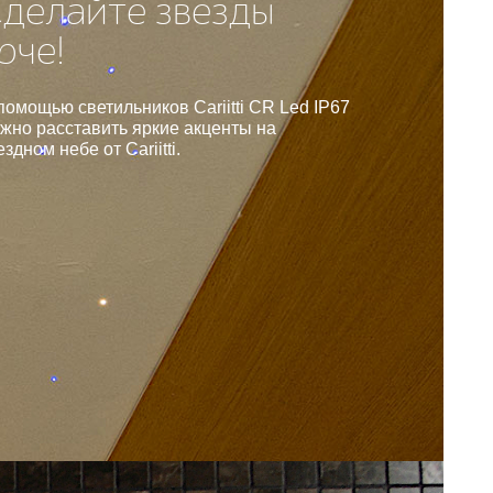
делайте звезды
рче!
помощью светильников Cariitti CR Led IP67
жно расставить яркие акценты на
ездном небе от Cariitti.