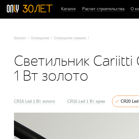
Каталог
Расчет строительства
О к
Каталог
/
Освещение
/
Освещение хамама
/
Светильник Cariitti
1 Вт золото
CR16 Led 1 Вт золото
CR16 Led 1 Вт хром
CR20 Led