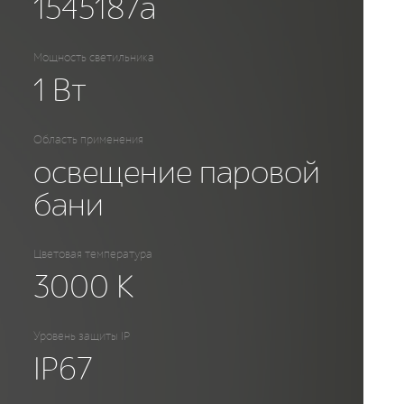
1545187a
Мощность светильника
1
Вт
Область применения
освещение паровой
бани
Цветовая температура
3000
К
Уровень защиты IP
IP67