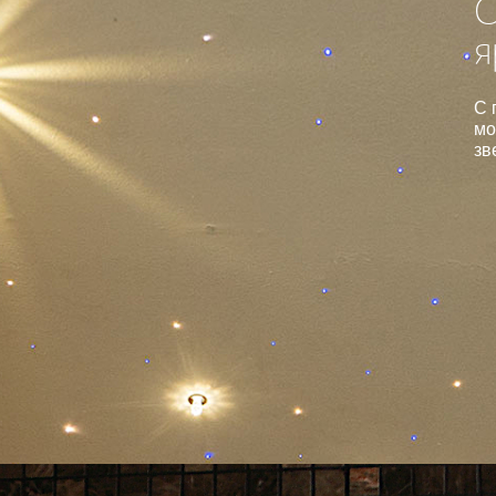
С
я
С 
мо
зв