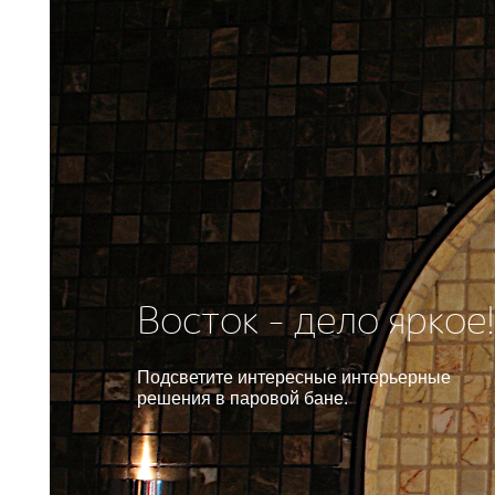
Восток - дело яркое!
Подсветите интересные интерьерные
решения в паровой бане.