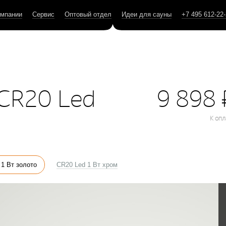
омпании
Сервис
Оптовый отдел
Идеи для сауны
+7 495 612-22
 CR20 Led
9 898
К опл
 1 Вт золото
CR20 Led 1 Вт хром