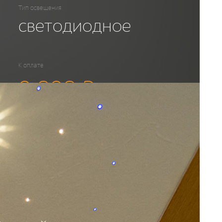
Тип освещения
светодиодное
К оплате
9 898
₽
Освещение хамама
9 898
₽
Блок питания
0
₽