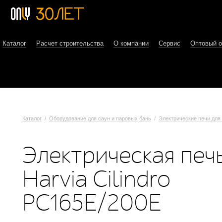
Каталог
Расчет строительства
О компании
Сервис
Оптовый 
Каталог
/
Оборудование для саун и паровых бань
/
Электрические печи для
Электрическая печ
Harvia Cilindro
PC165E/200E